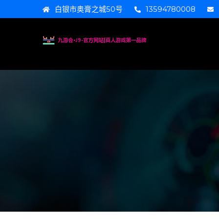
白银市奥膏之城50号
13594780008