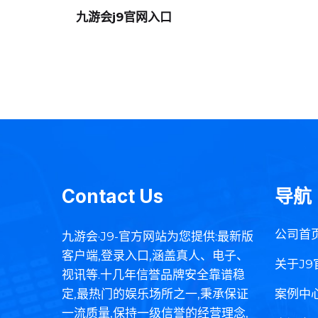
九游会j9官网入口
Contact Us
导航
公司首
九游会·J9-官方网站为您提供:最新版
客户端,登录入口,涵盖真人、电子、
关于J9
视讯等.十几年信誉品牌安全靠谱稳
定,最热门的娱乐场所之一,秉承保证
案例中
一流质量,保持一级信誉的经营理念,